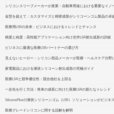
シリコンスリーブメーカーが産業・自動車用途における重要なイノ
金型を超えて：カスタマイズと精密成形がシリコーンゴム製品の卓
医療用LSRの未来：ビジネスにおけるトレンドとチャンス
精度と純度：高性能アプリケーション向け光学LSR射出成形の詳細
ビジネスに最適な医療LSRパートナーの選び方
見えないヒーロー：シリコン部品メーカーが医療・ヘルスケア分野
家電製品における液状シリコーン射出成形の究極ガイド
医療LSRと競争優位性：競合他社を上回る
一歩先を行く方法：将来の成長に向けた医療LSRの新たなトレンド
SiliconePlusの液状シリコーンゴム（LSR）ソリューションがビ
医療グレードシリコンに関する誤解を解明