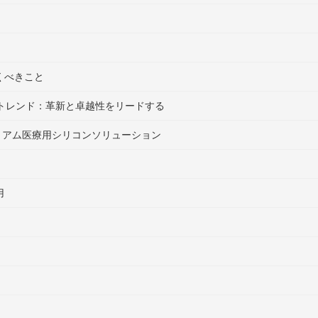
くべきこと
たなトレンド：革新と卓越性をリードする
 プレミアム医療用シリコンソリューション
用