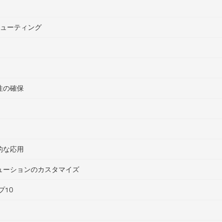
シューティング
性の確保
的な応用
ューションのカスタマイズ
プ10