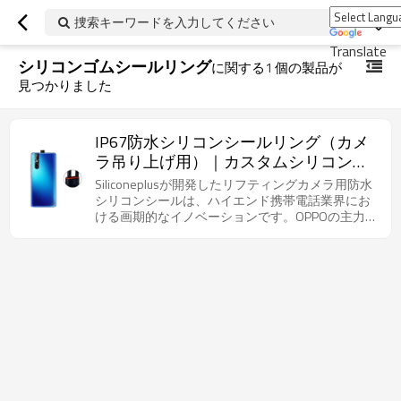
捜索キーワードを入力してください
Translate
シリコンゴムシールリング
に関する
1
個の製品が
見つかりました
IP67防水シリコンシールリング（カメ
ラ吊り上げ用）｜カスタムシリコン製
携帯電話
Siliconeplusが開発したリフティングカメラ用防水
シリコンシールは、ハイエンド携帯電話業界にお
ける画期的なイノベーションです。OPPOの主力製
品に初めて採用され、防水性能をIP65からIP67へ
と飛躍的に向上させることに成功しました。