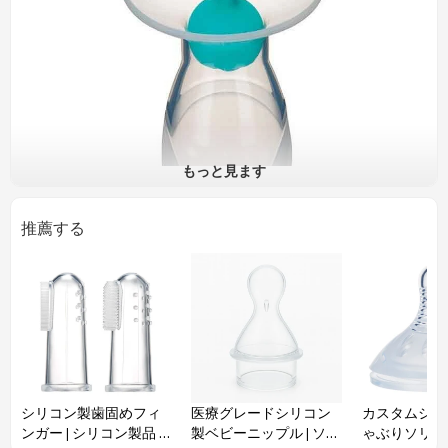
もっと見ます
推薦する
シリコン製歯固めフィ
医療グレードシリコン
カスタムシリ
ンガー | シリコン製品 |
製ベビーニップル | ソフ
ゃぶりソリュ